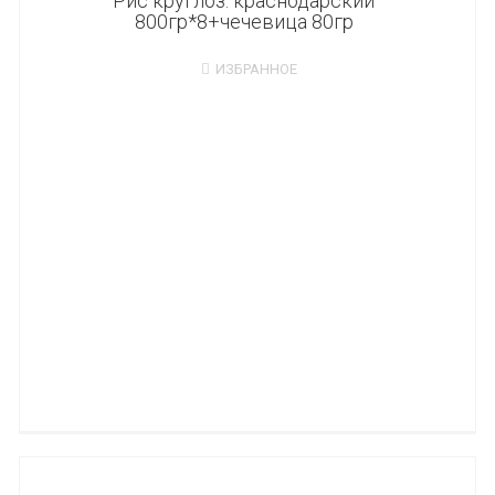
Рис круглоз. краснодарский
800гр*8+чечевица 80гр
ИЗБРАННОЕ