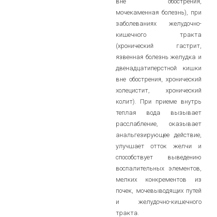
вне обострения,
мочекаменная болезнь), при
заболеваниях желудочно-
кишечного тракта
(хронический гастрит,
язвенная болезнь желудка и
двенадцатиперстной кишки
вне обострения, хронический
холецистит, хронический
колит). При приеме внутрь
теплая вода вызывает
расслабление, оказывает
анальгезирующее действие,
улучшает отток желчи и
способствует выведению
воспалительных элементов,
мелких конкрементов из
почек, мочевыводящих путей
и желудочно-кишечного
тракта.