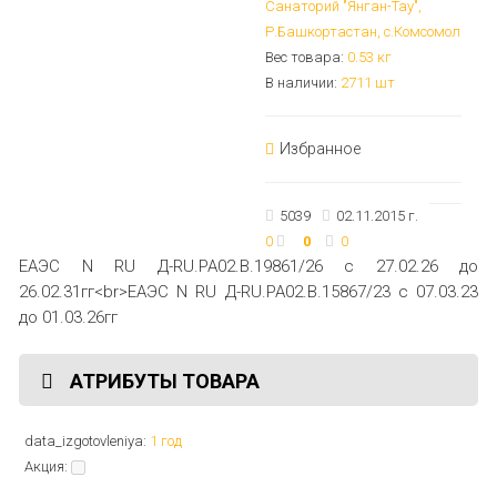
Санаторий "Янган-Тау",
Р.Башкортастан, с.Комсомол
Вес товара:
0.53
кг
В наличии:
2711 шт
Избранное
5039
02.11.2015 г.
0
0
0
ЕАЭС N RU Д-RU.РА02.В.19861/26 с 27.02.26 до
26.02.31гг<br>ЕАЭС N RU Д-RU.РА02.В.15867/23 с 07.03.23
до 01.03.26гг
АТРИБУТЫ ТОВАРА
data_izgotovleniya:
1 год
Акция: