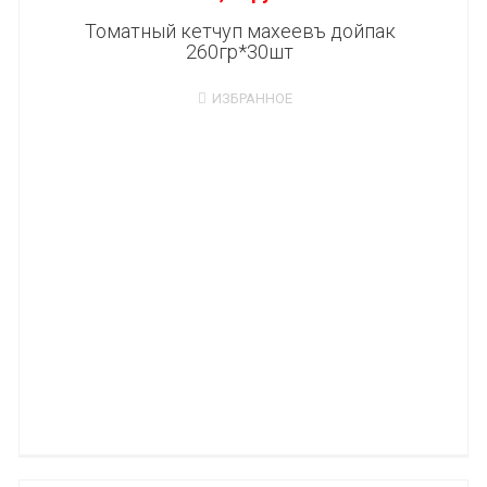
Томатный кетчуп махеевъ дойпак
260гр*30шт
ИЗБРАННОЕ