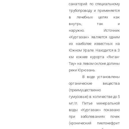
санаторий по специальному
трубопроводу и применяется
в лечебных целях как
внутрь, так и
наружно. Источник
«Кургазак» является одним
из наиболее известных на
Южном Урале. Находится в 3
км южнее курорта «Янган-
Тау» на левом склоне долины
реки Юрюзань.
В воде установлены
органические вещества
(преимущественно
гумусовые) в количестве до 5
мг/л. Питье минеральной
воды «Кургазак» показано
при заболеваниях почек
(хронический пиелонефрит