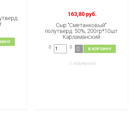
163,80 руб.
утверд.
т
Сыр "Сметанковый"
полутверд. 50%, 200гр*10шт
Карламанский
ЗИНУ
В КОРЗИНУ
ИЗБРАННОЕ