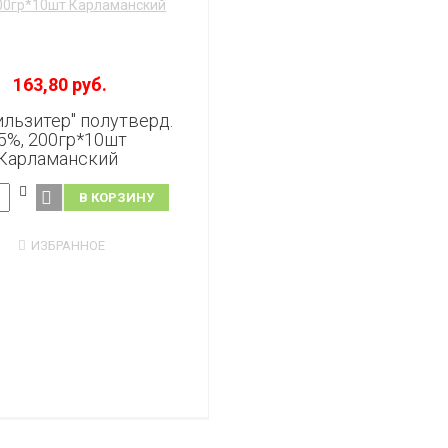
163,80 руб.
ильзитер" полутверд.
5%, 200гр*10шт
Карламанский
В КОРЗИНУ
ИЗБРАННОЕ