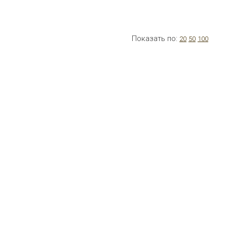
Показать по:
20
50
100