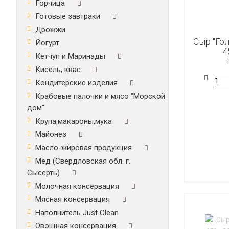
Горчица
Готовые завтраки
Дрожжи
Сыр "Го
Йогурт
4
Кетчуп и Маринады
Кисель, квас
Кондитерские изделия
Крабовые палочки и мясо "Морской
дом"
Крупа,макароны,мука
Майонез
Масло-жировая продукция
Мёд (Свердловская обл. г.
Сысерть)
Молочная консервация
Мясная консервация
Наполнитель Just Clean
Овощная консервация