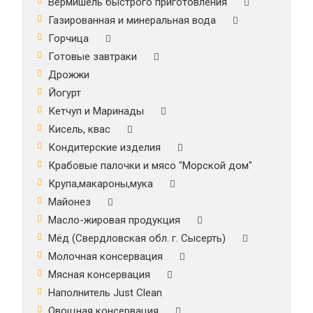
Вермишель быстрого приготовления
Газированная и минеральная вода
Горчица
Готовые завтраки
Дрожжи
Йогурт
Кетчуп и Маринады
Кисель, квас
Кондитерские изделия
Крабовые палочки и мясо "Морской дом"
Крупа,макароны,мука
Майонез
Масло-жировая продукция
Мёд (Свердловская обл. г. Сысерть)
Молочная консервация
Мясная консервация
Наполнитель Just Clean
Овощная консервация