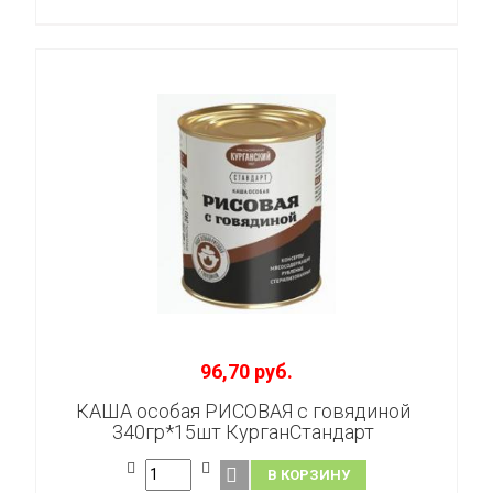
96,70 руб.
КАША особая РИСОВАЯ с говядиной
340гр*15шт КурганСтандарт
В КОРЗИНУ