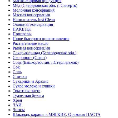
Масло-жировая продукция
Мёд (Свердловская обл. г. Сысерть)
Молочная консервация
Мясная консервация
Наполнитель Just Clean
Овощная консервация
ПАКЕТЫ
Приправы
Пюре быстрого приготовления
Растительное масло
Рыбная консервация
Сахар-рафинад (Белгородская обл.)
Скоропорт (Сыры)
Сода (Башкортостан, г.Стерлитамак)
Сок
Соль
Спички
Сухарики и Арахис
Сухое молоко и сливки
Томатная паста
Туалетная бумага
Хрен
ЧАЙ
Чипсы
Шоколад, карамель МЯГКИЕ, Ореховая ПАСТА