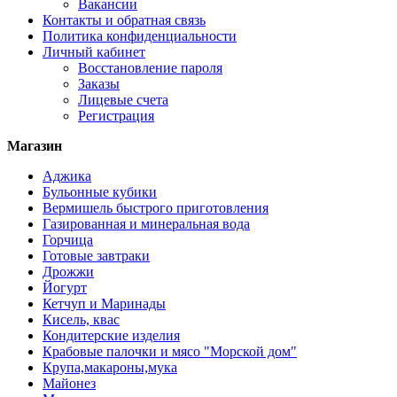
Вакансии
Контакты и обратная связь
Политика конфиденциальности
Личный кабинет
Восстановление пароля
Заказы
Лицевые счета
Регистрация
Магазин
Аджика
Бульонные кубики
Вермишель быстрого приготовления
Газированная и минеральная вода
Горчица
Готовые завтраки
Дрожжи
Йогурт
Кетчуп и Маринады
Кисель, квас
Кондитерские изделия
Крабовые палочки и мясо "Морской дом"
Крупа,макароны,мука
Майонез