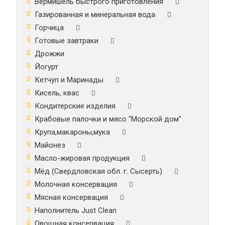
Вермишель быстрого приготовления
Газированная и минеральная вода
Горчица
Готовые завтраки
Дрожжи
Йогурт
Кетчуп и Маринады
Кисель, квас
Кондитерские изделия
Крабовые палочки и мясо "Морской дом"
Крупа,макароны,мука
Майонез
Масло-жировая продукция
Мёд (Свердловская обл. г. Сысерть)
Молочная консервация
Мясная консервация
Наполнитель Just Clean
Овощная консервация