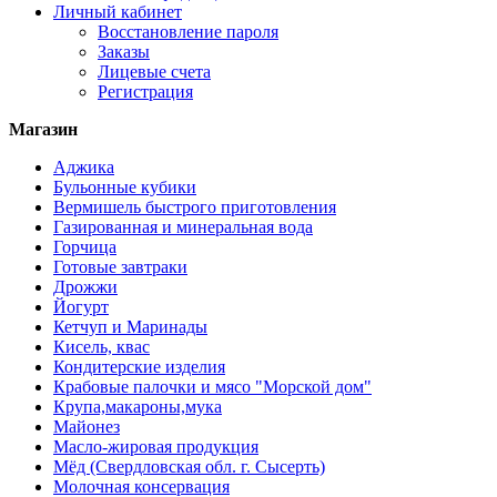
Личный кабинет
Восстановление пароля
Заказы
Лицевые счета
Регистрация
Магазин
Аджика
Бульонные кубики
Вермишель быстрого приготовления
Газированная и минеральная вода
Горчица
Готовые завтраки
Дрожжи
Йогурт
Кетчуп и Маринады
Кисель, квас
Кондитерские изделия
Крабовые палочки и мясо "Морской дом"
Крупа,макароны,мука
Майонез
Масло-жировая продукция
Мёд (Свердловская обл. г. Сысерть)
Молочная консервация