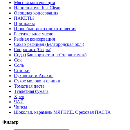
Мясная консервация
Наполнитель Just Clean
Овощная консервация
ПАКЕТЫ
Приправы
Пюре быстрого приготовления
Растительное масло
Рыбная консервация
Сахар-рафинад (Белгородская обл.)
Скоропорт (Сыры)
Сода (Башкортостан, г.Стерлитамак)
Сок
Соль
Спички
Сухарики и Арахис
Сухое молоко и сливки
Томатная паста
Туалетная бумага
Хрен
ЧАЙ
Чипсы
Шоколад, карамель МЯГКИЕ, Ореховая ПАСТА
Фильтр