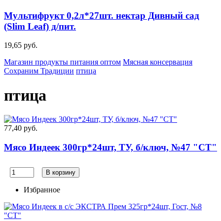
Мультифрукт 0,2л*27шт. нектар Дивный сад
(Slim Leaf) д/пит.
19,65 руб.
Магазин продукты питания оптом
Мясная консервация
Сохраним Традиции
птица
птица
77,40 руб.
Мясо Индеек 300гр*24шт, ТУ, б/ключ, №47 "СТ"
В корзину
Избранное