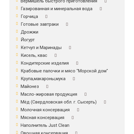
Вермишель быстрого приготовления
Газированная и минеральная вода
Горчица
Готовые завтраки
Дрожжи
Йогурт
Кетчуп и Маринады
Кисель, квас
Кондитерские изделия
Крабовые палочки и мясо "Морской дом"
Крупа,макароны,мука
Майонез
Масло-жировая продукция
Мёд (Свердловская обл. г. Сысерть)
Молочная консервация
Мясная консервация
Наполнитель Just Clean
Овощная консервация