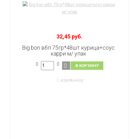
32,45 руб.
Big bon вбп 75гр*48шт курица+соус
карри м/ упак
В КОРЗИНУ
ИЗБРАННОЕ