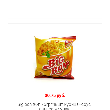
30,75 руб.
Big bon вбп 75гр*48шт курица+соус
сальса м/ упак