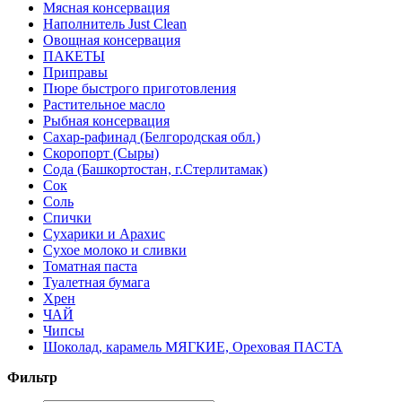
Мясная консервация
Наполнитель Just Clean
Овощная консервация
ПАКЕТЫ
Приправы
Пюре быстрого приготовления
Растительное масло
Рыбная консервация
Сахар-рафинад (Белгородская обл.)
Скоропорт (Сыры)
Сода (Башкортостан, г.Стерлитамак)
Сок
Соль
Спички
Сухарики и Арахис
Сухое молоко и сливки
Томатная паста
Туалетная бумага
Хрен
ЧАЙ
Чипсы
Шоколад, карамель МЯГКИЕ, Ореховая ПАСТА
Фильтр