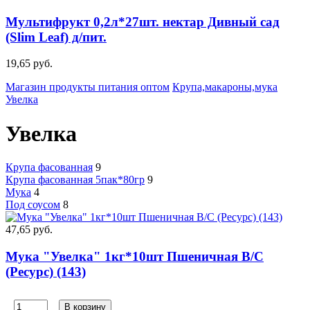
Мультифрукт 0,2л*27шт. нектар Дивный сад
(Slim Leaf) д/пит.
19,65 руб.
Магазин продукты питания оптом
Крупа,макароны,мука
Увелка
Увелка
Крупа фасованная
9
Крупа фасованная 5пак*80гр
9
Мука
4
Под соусом
8
47,65 руб.
Мука "Увелка" 1кг*10шт Пшеничная В/С
(Ресурс) (143)
В корзину