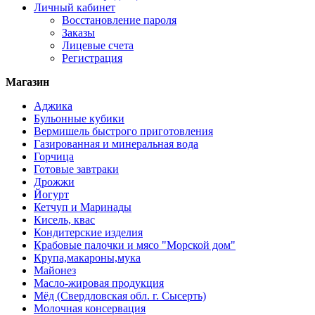
Личный кабинет
Восстановление пароля
Заказы
Лицевые счета
Регистрация
Магазин
Аджика
Бульонные кубики
Вермишель быстрого приготовления
Газированная и минеральная вода
Горчица
Готовые завтраки
Дрожжи
Йогурт
Кетчуп и Маринады
Кисель, квас
Кондитерские изделия
Крабовые палочки и мясо "Морской дом"
Крупа,макароны,мука
Майонез
Масло-жировая продукция
Мёд (Свердловская обл. г. Сысерть)
Молочная консервация