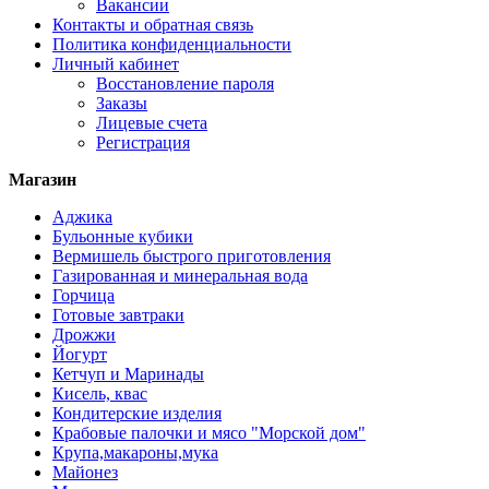
Вакансии
Контакты и обратная связь
Политика конфиденциальности
Личный кабинет
Восстановление пароля
Заказы
Лицевые счета
Регистрация
Магазин
Аджика
Бульонные кубики
Вермишель быстрого приготовления
Газированная и минеральная вода
Горчица
Готовые завтраки
Дрожжи
Йогурт
Кетчуп и Маринады
Кисель, квас
Кондитерские изделия
Крабовые палочки и мясо "Морской дом"
Крупа,макароны,мука
Майонез