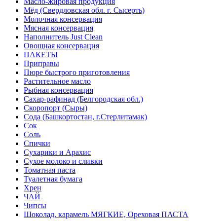
Масло-жировая продукция
Мёд (Свердловская обл. г. Сысерть)
Молочная консервация
Мясная консервация
Наполнитель Just Clean
Овощная консервация
ПАКЕТЫ
Приправы
Пюре быстрого приготовления
Растительное масло
Рыбная консервация
Сахар-рафинад (Белгородская обл.)
Скоропорт (Сыры)
Сода (Башкортостан, г.Стерлитамак)
Сок
Соль
Спички
Сухарики и Арахис
Сухое молоко и сливки
Томатная паста
Туалетная бумага
Хрен
ЧАЙ
Чипсы
Шоколад, карамель МЯГКИЕ, Ореховая ПАСТА