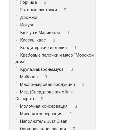
Горчица
Готовые завтраки
Дрожжи
Йогурт
Кетчуп и Маринады
Кисель, квас
Кондитерские изделия
Крабовые палочки и мясо "Морской
дом"
Крупа,макароны,мука
Майонез
Масло-жировая продукция
Мёд (Свердловская обл. г.
Сысерть)
Молочная консервация
Мясная консервация
Наполнитель Just Clean
Овощная консервация