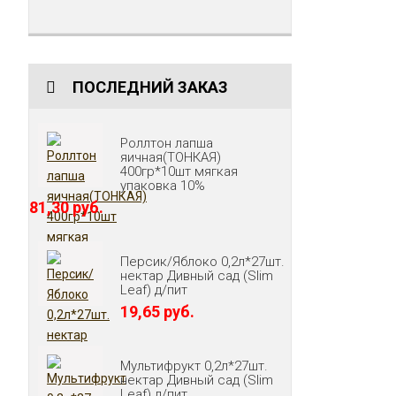
ПОСЛЕДНИЙ ЗАКАЗ
Роллтон лапша
яичная(ТОНКАЯ)
400гр*10шт мягкая
упаковка 10%
81,30 руб.
Персик/Яблоко 0,2л*27шт.
нектар Дивный сад (Slim
Leaf) д/пит
19,65 руб.
Мультифрукт 0,2л*27шт.
нектар Дивный сад (Slim
Leaf) д/пит.