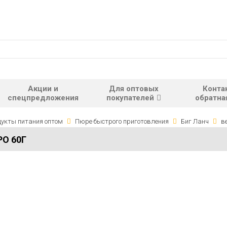
Акции и
Для оптовых
Конта
спецпредложения
покупателей
обратна
укты питания оптом
Пюре быстрого приготовления
Биг Ланч
в
О 60Г