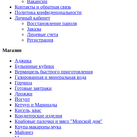
Вакансии
Контакты и обратная связь
Политика конфиденциальности
Личный кабинет
Восстановление пароля
Заказы
Лицевые счета
Регистрация
Магазин
Аджика
Бульонные кубики
Вермишель быстрого приготовления
Газированная и минеральная вода
Горчица
Готовые завтраки
Дрожжи
Йогурт
Кетчуп и Маринады
Кисель, квас
Кондитерские изделия
Крабовые палочки и мясо "Морской дом"
Крупа,макароны,мука
Майонез