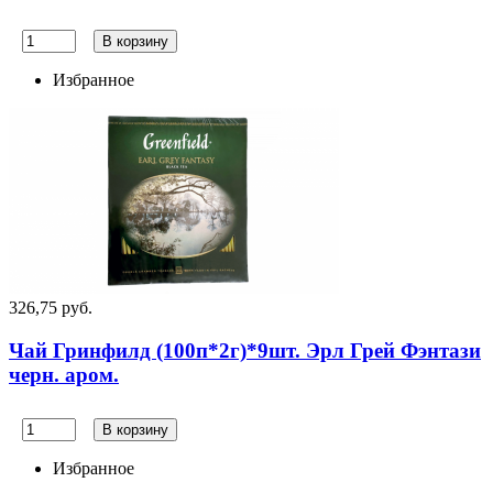
В корзину
Избранное
326,75 руб.
Чай Гринфилд (100п*2г)*9шт. Эрл Грей Фэнтази
черн. аром.
В корзину
Избранное