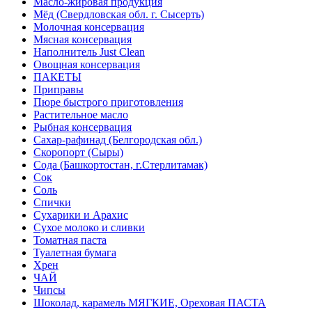
Масло-жировая продукция
Мёд (Свердловская обл. г. Сысерть)
Молочная консервация
Мясная консервация
Наполнитель Just Clean
Овощная консервация
ПАКЕТЫ
Приправы
Пюре быстрого приготовления
Растительное масло
Рыбная консервация
Сахар-рафинад (Белгородская обл.)
Скоропорт (Сыры)
Сода (Башкортостан, г.Стерлитамак)
Сок
Соль
Спички
Сухарики и Арахис
Сухое молоко и сливки
Томатная паста
Туалетная бумага
Хрен
ЧАЙ
Чипсы
Шоколад, карамель МЯГКИЕ, Ореховая ПАСТА