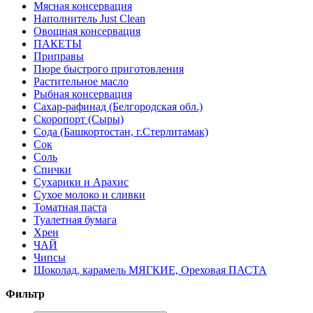
Мясная консервация
Наполнитель Just Clean
Овощная консервация
ПАКЕТЫ
Приправы
Пюре быстрого приготовления
Растительное масло
Рыбная консервация
Сахар-рафинад (Белгородская обл.)
Скоропорт (Сыры)
Сода (Башкортостан, г.Стерлитамак)
Сок
Соль
Спички
Сухарики и Арахис
Сухое молоко и сливки
Томатная паста
Туалетная бумага
Хрен
ЧАЙ
Чипсы
Шоколад, карамель МЯГКИЕ, Ореховая ПАСТА
Фильтр