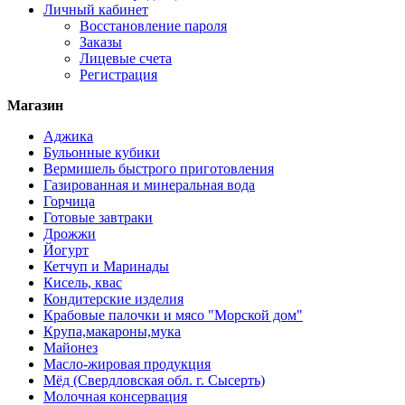
Личный кабинет
Восстановление пароля
Заказы
Лицевые счета
Регистрация
Магазин
Аджика
Бульонные кубики
Вермишель быстрого приготовления
Газированная и минеральная вода
Горчица
Готовые завтраки
Дрожжи
Йогурт
Кетчуп и Маринады
Кисель, квас
Кондитерские изделия
Крабовые палочки и мясо "Морской дом"
Крупа,макароны,мука
Майонез
Масло-жировая продукция
Мёд (Свердловская обл. г. Сысерть)
Молочная консервация