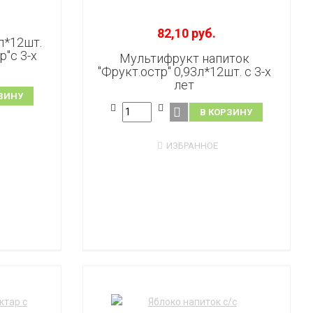
82,10 руб.
л*12шт.
р"с 3-х
Мультифрукт напиток
"Фрукт.остр" 0,93л*12шт. с 3-х
лет
ЗИНУ
В КОРЗИНУ
ИЗБРАННОЕ