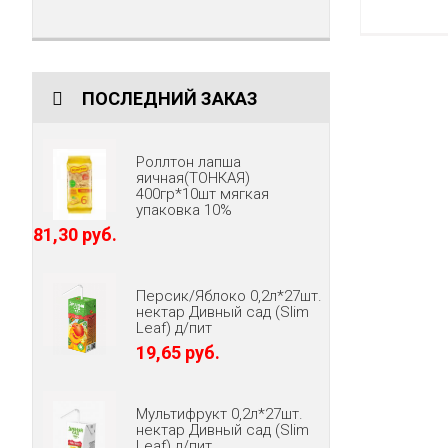
ПОСЛЕДНИЙ ЗАКАЗ
Роллтон лапша
яичная(ТОНКАЯ)
400гр*10шт мягкая
упаковка 10%
81,30 руб.
Персик/Яблоко 0,2л*27шт.
нектар Дивный сад (Slim
Leaf) д/пит
19,65 руб.
Мультифрукт 0,2л*27шт.
нектар Дивный сад (Slim
Leaf) д/пит.