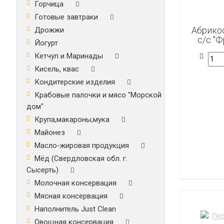
Горчица
Готовые завтраки
Абрикос
Дрожжи
с/с "Ф
Йогурт
Кетчуп и Маринады
Кисель, квас
Кондитерские изделия
Крабовые палочки и мясо "Морской
дом"
Крупа,макароны,мука
Майонез
Масло-жировая продукция
Мёд (Свердловская обл. г.
Сысерть)
Молочная консервация
Мясная консервация
Наполнитель Just Clean
Овощная консервация