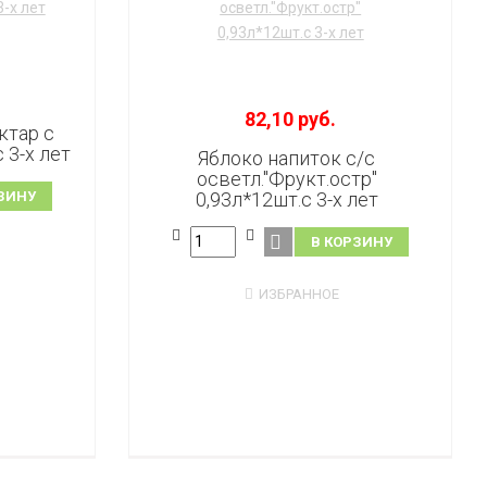
82,10 руб.
ктар с
с 3-х лет
Яблоко напиток с/с
осветл."Фрукт.остр"
ЗИНУ
0,93л*12шт.с 3-х лет
В КОРЗИНУ
ИЗБРАННОЕ