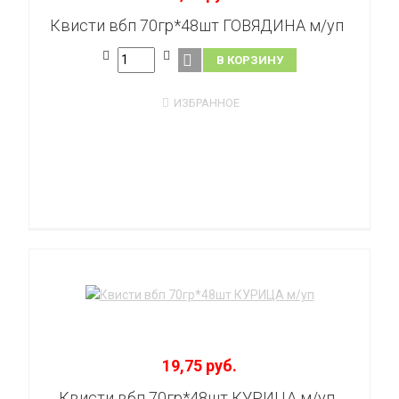
Квисти вбп 70гр*48шт ГОВЯДИНА м/уп
В КОРЗИНУ
ИЗБРАННОЕ
19,75 руб.
Квисти вбп 70гр*48шт КУРИЦА м/уп