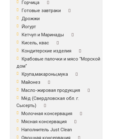
Горчица
Готовые завтраки
Дрожжи
Йогурт
Кетчуп и Маринады
Кисель, квас
Кондитерские изделия
Крабовые палочки и мясо "Морской
дом"
Крупа,макароны,мука
Майонез
Масло-жировая продукция
Мёд (Свердловская обл. г.
Сысерть)
Молочная консервация
Мясная консервация
Наполнитель Just Clean
Овощная консервация