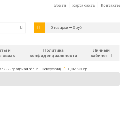
Войти
Карта сайта
Контакты
0 товаров — 0 руб.
кты и
Политика
Личный
я связь
конфиденциальности
кабинет
алининградская обл. г. Пионерский)
НДМ 230гр