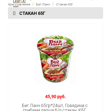
приготовления
Биг-Ланч
Стакан 65г
СТАКАН 65Г
45,90 руб.
Биг Ланч 65гр*24шт, Говядина с
грибами,лапша б/п стакан, КБГ