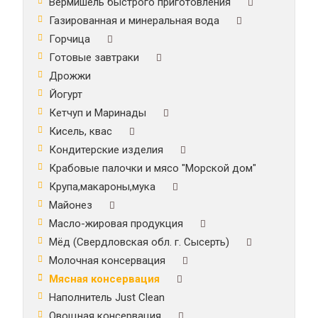
Вермишель быстрого приготовления
Газированная и минеральная вода
Горчица
Готовые завтраки
Дрожжи
Йогурт
Кетчуп и Маринады
Кисель, квас
Кондитерские изделия
Крабовые палочки и мясо "Морской дом"
Крупа,макароны,мука
Майонез
Масло-жировая продукция
Мёд (Свердловская обл. г. Сысерть)
Молочная консервация
Мясная консервация
Наполнитель Just Clean
Овощная консервация