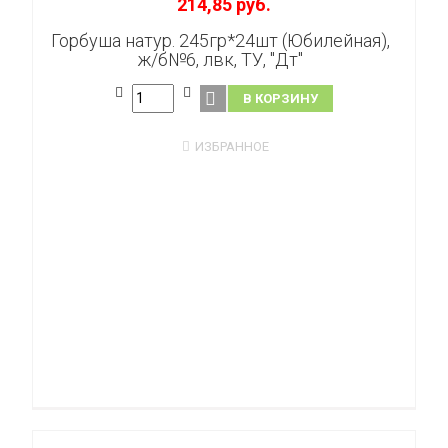
214,85 руб.
Горбуша натур. 245гр*24шт (Юбилейная),
ж/б№6, лвк, ТУ, "Дт"
В КОРЗИНУ
ИЗБРАННОЕ