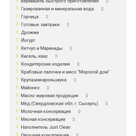
Вермишель быстрого приготовления
Газированная и минеральная вода
Горчица
Готовые завтраки
Дрожжи
Йогурт
Кетчуп и Маринады
Кисель, квас
Кондитерские изделия
Крабовые палочки и мясо "Морской дом"
Крупа,макароны,мука
Майонез
Масло-жировая продукция
Мёд (Свердловская обл. г. Сысерть)
Молочная консервация
Мясная консервация
Наполнитель Just Clean
Овощная консервация