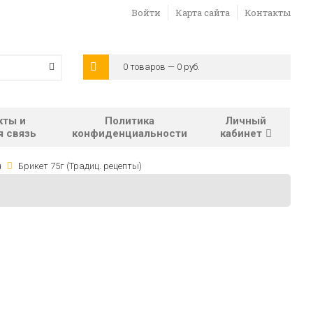
Войти
Карта сайта
Контакты
0 товаров — 0 руб.
кты и
Политика
Личный
я связь
конфиденциальности
кабинет
ч
Брикет 75г (Традиц. рецепты)