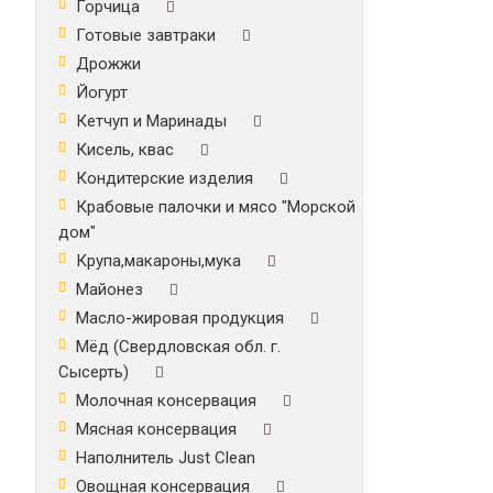
Горчица
Готовые завтраки
Дрожжи
Йогурт
Кетчуп и Маринады
Кисель, квас
Кондитерские изделия
Крабовые палочки и мясо "Морской
дом"
Крупа,макароны,мука
Майонез
Масло-жировая продукция
Мёд (Свердловская обл. г.
Сысерть)
Молочная консервация
Мясная консервация
Наполнитель Just Clean
Овощная консервация