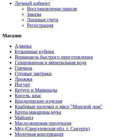
Личный кабинет
Восстановление пароля
Заказы
Лицевые счета
Регистрация
Магазин
Аджика
Бульонные кубики
Вермишель быстрого приготовления
Газированная и минеральная вода
Горчица
Готовые завтраки
Дрожжи
Йогурт
Кетчуп и Маринады
Кисель, квас
Кондитерские изделия
Крабовые палочки и мясо "Морской дом"
Крупа,макароны,мука
Майонез
Масло-жировая продукция
Мёд (Свердловская обл. г. Сысерть)
Молочная консервация