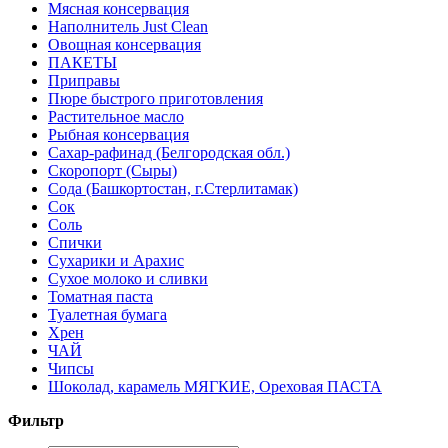
Мясная консервация
Наполнитель Just Clean
Овощная консервация
ПАКЕТЫ
Приправы
Пюре быстрого приготовления
Растительное масло
Рыбная консервация
Сахар-рафинад (Белгородская обл.)
Скоропорт (Сыры)
Сода (Башкортостан, г.Стерлитамак)
Сок
Соль
Спички
Сухарики и Арахис
Сухое молоко и сливки
Томатная паста
Туалетная бумага
Хрен
ЧАЙ
Чипсы
Шоколад, карамель МЯГКИЕ, Ореховая ПАСТА
Фильтр