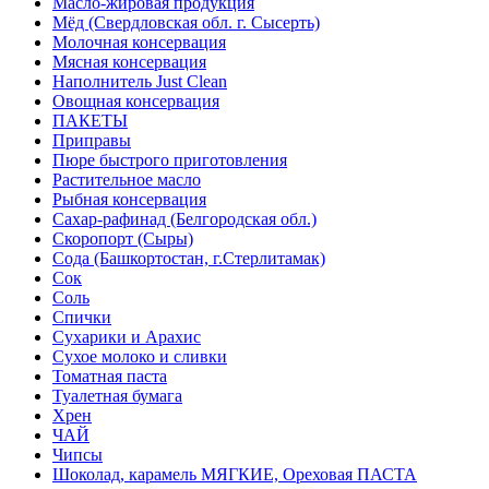
Масло-жировая продукция
Мёд (Свердловская обл. г. Сысерть)
Молочная консервация
Мясная консервация
Наполнитель Just Clean
Овощная консервация
ПАКЕТЫ
Приправы
Пюре быстрого приготовления
Растительное масло
Рыбная консервация
Сахар-рафинад (Белгородская обл.)
Скоропорт (Сыры)
Сода (Башкортостан, г.Стерлитамак)
Сок
Соль
Спички
Сухарики и Арахис
Сухое молоко и сливки
Томатная паста
Туалетная бумага
Хрен
ЧАЙ
Чипсы
Шоколад, карамель МЯГКИЕ, Ореховая ПАСТА