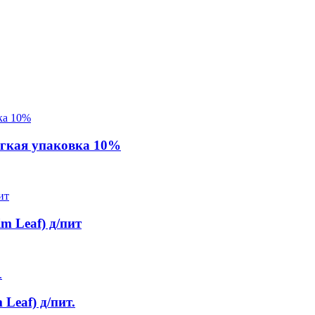
гкая упаковка 10%
m Leaf) д/пит
Leaf) д/пит.