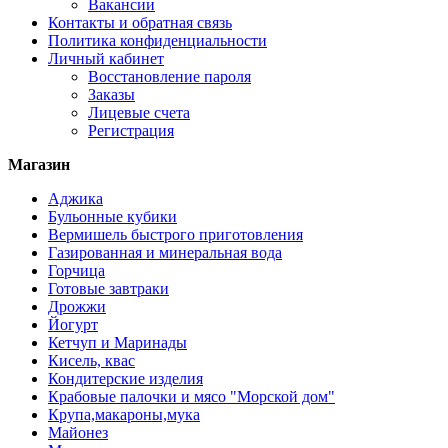
Вакансии
Контакты и обратная связь
Политика конфиденциальности
Личный кабинет
Восстановление пароля
Заказы
Лицевые счета
Регистрация
Магазин
Аджика
Бульонные кубики
Вермишель быстрого приготовления
Газированная и минеральная вода
Горчица
Готовые завтраки
Дрожжи
Йогурт
Кетчуп и Маринады
Кисель, квас
Кондитерские изделия
Крабовые палочки и мясо "Морской дом"
Крупа,макароны,мука
Майонез