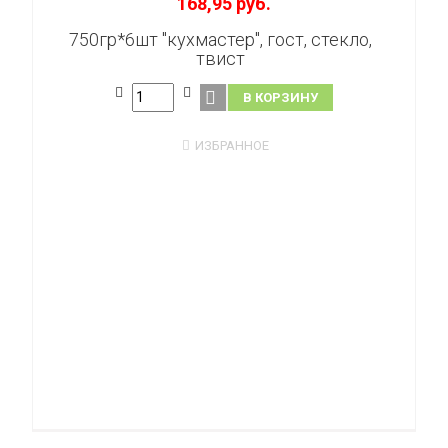
168,95 руб.
750гр*6шт "кухмастер", гост, стекло,
твист
В КОРЗИНУ
ИЗБРАННОЕ