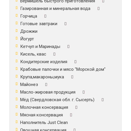
Вермишель быстрого приготовления
Газированная и минеральная вода
Горчица
Готовые завтраки
Дрожжи
Йогурт
Кетчуп и Маринады
Кисель, квас
Кондитерские изделия
Крабовые палочки и мясо "Морской дом"
Крупа,макароны,мука
Майонез
Масло-жировая продукция
Мёд (Свердловская обл. г. Сысерть)
Молочная консервация
Мясная консервация
Наполнитель Just Clean
Овощная консервация