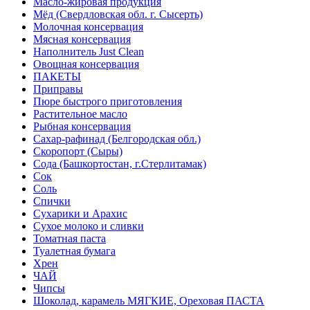
Масло-жировая продукция
Мёд (Свердловская обл. г. Сысерть)
Молочная консервация
Мясная консервация
Наполнитель Just Clean
Овощная консервация
ПАКЕТЫ
Приправы
Пюре быстрого приготовления
Растительное масло
Рыбная консервация
Сахар-рафинад (Белгородская обл.)
Скоропорт (Сыры)
Сода (Башкортостан, г.Стерлитамак)
Сок
Соль
Спички
Сухарики и Арахис
Сухое молоко и сливки
Томатная паста
Туалетная бумага
Хрен
ЧАЙ
Чипсы
Шоколад, карамель МЯГКИЕ, Ореховая ПАСТА