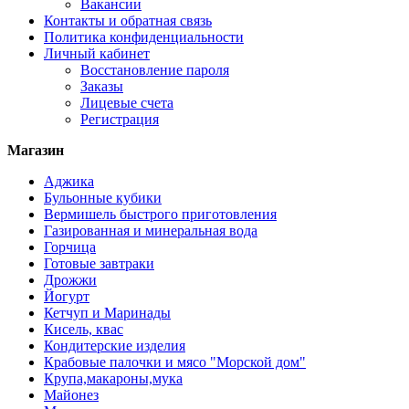
Вакансии
Контакты и обратная связь
Политика конфиденциальности
Личный кабинет
Восстановление пароля
Заказы
Лицевые счета
Регистрация
Магазин
Аджика
Бульонные кубики
Вермишель быстрого приготовления
Газированная и минеральная вода
Горчица
Готовые завтраки
Дрожжи
Йогурт
Кетчуп и Маринады
Кисель, квас
Кондитерские изделия
Крабовые палочки и мясо "Морской дом"
Крупа,макароны,мука
Майонез