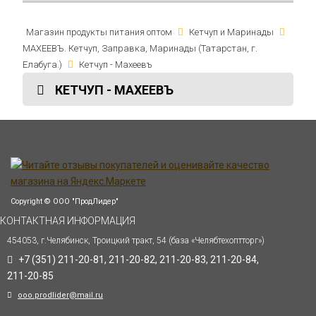
Магазин продукты питания оптом
Кетчуп и Маринады
МАХЕЕВЪ. Кетчуп, Заправка, Маринады (Татарстан, г.
Елабуга.)
Кетчуп - Махеевъ
КЕТЧУП - МАХЕЕВЪ
Copyright © ООО "ПродЛидер"
КОНТАКТНАЯ ИНФОРМАЦИЯ
454053, г.Челябинск, Троицкий тракт, 54 (база «Челябтехоптторг»)
+7 (351) 211-20-81, 211-20-82, 211-20-83, 211-20-84,
211-20-85
ooo.prodlider@mail.ru