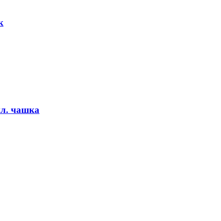
к
ил. чашка