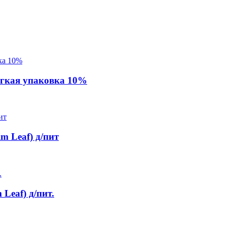
гкая упаковка 10%
m Leaf) д/пит
Leaf) д/пит.