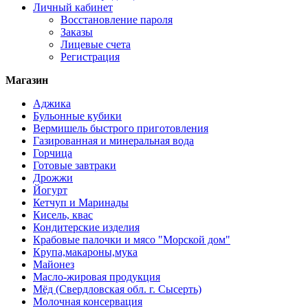
Личный кабинет
Восстановление пароля
Заказы
Лицевые счета
Регистрация
Магазин
Аджика
Бульонные кубики
Вермишель быстрого приготовления
Газированная и минеральная вода
Горчица
Готовые завтраки
Дрожжи
Йогурт
Кетчуп и Маринады
Кисель, квас
Кондитерские изделия
Крабовые палочки и мясо "Морской дом"
Крупа,макароны,мука
Майонез
Масло-жировая продукция
Мёд (Свердловская обл. г. Сысерть)
Молочная консервация