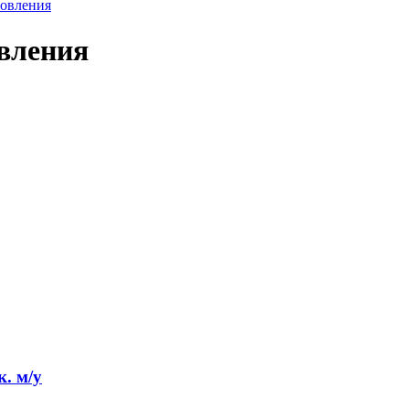
товления
вления
. м/у