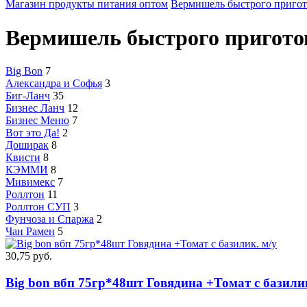
Магазин продукты питания оптом
Вермишель быстрого приго
Вермишель быстрого пригото
Big Bon
7
Александра и Софья
3
Биг-Ланч
35
Бизнес Ланч
12
Бизнес Меню
7
Вот это Да!
2
Доширак
8
Квисти
8
КЭММИ
8
Мивимекс
7
Роллтон
11
Роллтон СУП
3
Фунчоза и Спаржа
2
Чан Рамен
5
30,75 руб.
Big bon вбп 75гр*48шт Говядина +Томат с базилик