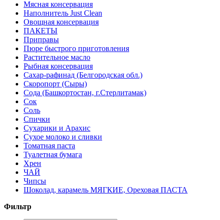
Мясная консервация
Наполнитель Just Clean
Овощная консервация
ПАКЕТЫ
Приправы
Пюре быстрого приготовления
Растительное масло
Рыбная консервация
Сахар-рафинад (Белгородская обл.)
Скоропорт (Сыры)
Сода (Башкортостан, г.Стерлитамак)
Сок
Соль
Спички
Сухарики и Арахис
Сухое молоко и сливки
Томатная паста
Туалетная бумага
Хрен
ЧАЙ
Чипсы
Шоколад, карамель МЯГКИЕ, Ореховая ПАСТА
Фильтр