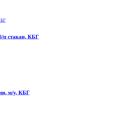
б/п стакан, КБГ
и, м/у, КБГ