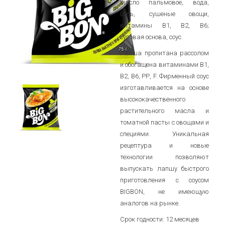
масло пальмовое, вода,
соль, сушеные овощи,
витамины B1, B2, B6;
суповая основа, соус.
Лапша пропитана рассолом
и обогащена витаминами В1,
В2, В6, РР, F. Фирменный соус
изготавливается на основе
высококачественного
растительного масла и
томатной пасты с овощами и
специями. Уникальная
рецептура и новые
технологии позволяют
выпускать лапшу быстрого
приготовления с соусом
BIGBON, не имеющую
аналогов на рынке.
Срок годности: 12 месяцев