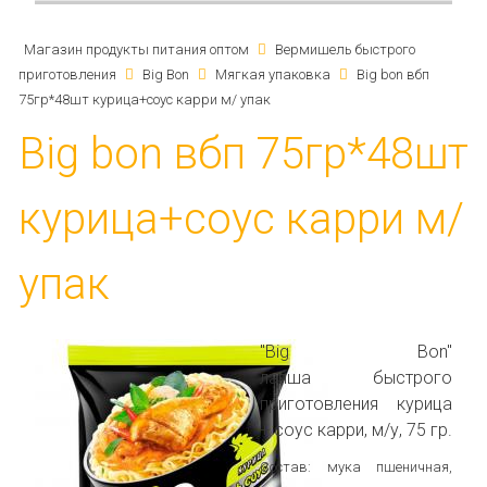
Магазин продукты питания оптом
Вермишель быстрого
приготовления
Big Bon
Мягкая упаковка
Big bon вбп
75гр*48шт курица+соус карри м/ упак
Big bon вбп 75гр*48шт
курица+соус карри м/
упак
"Big Bon"
лапша
быстрого
приготовления курица
+ соус карри, м/у, 75 гр.
Состав: мука пшеничная,