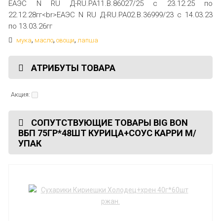
ЕАЭС N RU Д-RU.РА11.В.86027/25 с 23.12.25 по
22.12.28гг<br>ЕАЭС N RU Д-RU.РА02.В.36999/23 с 14.03.23
по 13.03.26гг
,
,
,
мука
масло
овощи
лапша
АТРИБУТЫ ТОВАРА
Акция:
СОПУТСТВУЮЩИЕ ТОВАРЫ BIG BON
ВБП 75ГР*48ШТ КУРИЦА+СОУС КАРРИ М/
УПАК