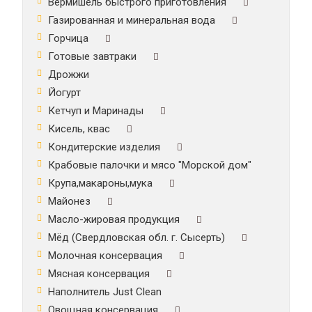
Вермишель быстрого приготовления
Газированная и минеральная вода
Горчица
Готовые завтраки
Дрожжи
Йогурт
Кетчуп и Маринады
Кисель, квас
Кондитерские изделия
Крабовые палочки и мясо "Морской дом"
Крупа,макароны,мука
Майонез
Масло-жировая продукция
Мёд (Свердловская обл. г. Сысерть)
Молочная консервация
Мясная консервация
Наполнитель Just Clean
Овощная консервация