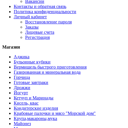
Вакансии
Контакты и обратная связь
Политика конфиденциальности
Личный кабинет
Восстановление пароля
Заказы
Лицевые счета
Регистрация
Магазин
Аджика
Бульонные кубики
Вермишель быстрого приготовления
Газированная и минеральная вода
Горчица
Готовые завтраки
Дрожжи
Йогурт
Кетчуп и Маринады
Кисель, квас
Кондитерские изделия
Крабовые палочки и мясо "Морской дом"
Крупа,макароны,мука
Майонез