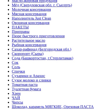
Масло-жировая продукция
Мёд (Свердловская обл. г. Сысерть)
Молочная консервация
Мясная консервация
Наполнитель Just Clean
Овощная консервация
ПАКЕТЫ
Приправы
Пюре быстрого приготовления
Растительное масло
Рыбная консервация
Сахар-рафинад (Белгородская обл.)
Скоропорт (Сыры)
Сода (Башкортостан, г.Стерлитамак)
Сок
Соль
Спички
Сухарики и Арахис
Сухое молоко и сливки
Томатная паста
Туалетная бумага
Хрен
ЧАЙ
Чипсы
Шоколад, карамель МЯГКИЕ, Ореховая ПАСТА