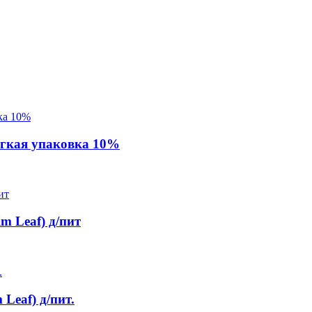
гкая упаковка 10%
m Leaf) д/пит
Leaf) д/пит.