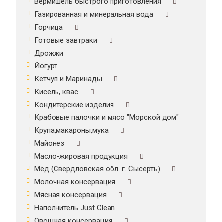
Вермишель быстрого приготовления
Газированная и минеральная вода
Горчица
Готовые завтраки
Дрожжи
Йогурт
Кетчуп и Маринады
Кисель, квас
Кондитерские изделия
Крабовые палочки и мясо "Морской дом"
Крупа,макароны,мука
Майонез
Масло-жировая продукция
Мёд (Свердловская обл. г. Сысерть)
Молочная консервация
Мясная консервация
Наполнитель Just Clean
Овощная консервация