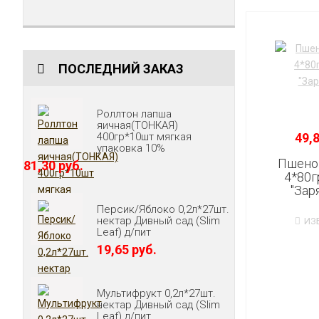
ПОСЛЕДНИЙ ЗАКАЗ
Роллтон лапша
яичная(ТОНКАЯ)
49,8
400гр*10шт мягкая
упаковка 10%
Пшено 
81,30 руб.
4*80г
"Зар
Персик/Яблоко 0,2л*27шт.
нектар Дивный сад (Slim
ИЗ
Leaf) д/пит
19,65 руб.
Мультифрукт 0,2л*27шт.
нектар Дивный сад (Slim
Leaf) д/пит.