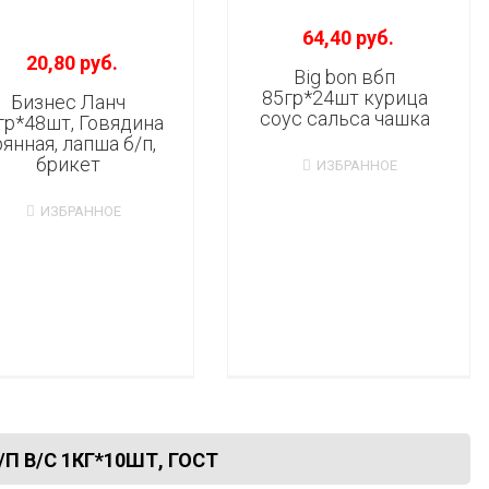
64,40 руб.
20,80 руб.
Big bon вбп
85гр*24шт курица
Бизнес Ланч
соус сальса чашка
гр*48шт, Говядина
янная, лапша б/п,
брикет
ИЗБРАННОЕ
ИЗБРАННОЕ
 В/С 1КГ*10ШТ, ГОСТ