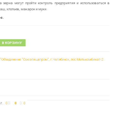
а зерна могут пройти контроль предприятия и использоваться в
каш, хлопьев, макарон и муки.
ес.
В КОРЗИНУ
"Объединение "Союзпищепром", г.Челябинск, пос.Мелькомбинат-2
г.
0
0
0