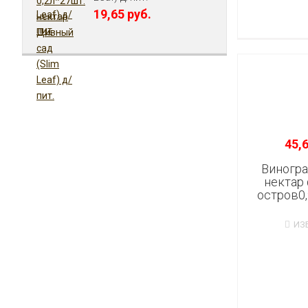
19,65 руб.
45,6
Виногра
нектар 
остров0,
ИЗ