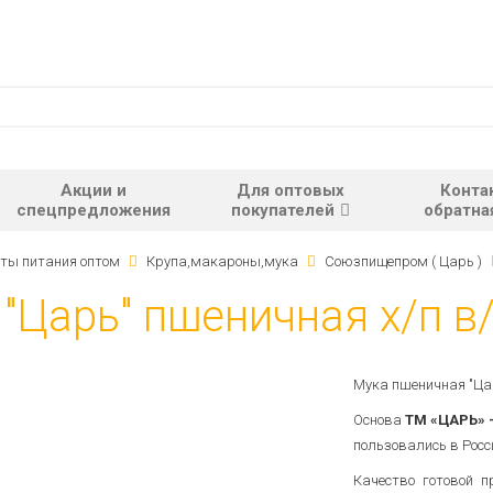
Акции и
Для оптовых
Конта
спецпредложения
покупателей
обратна
ты питания оптом
Крупа,макароны,мука
Союзпищепром ( Царь )
"Царь" пшеничная х/п в/
Мука пшеничная "Царь
Основа
ТМ «ЦАРЬ» 
пользовались в Росс
Качество готовой п