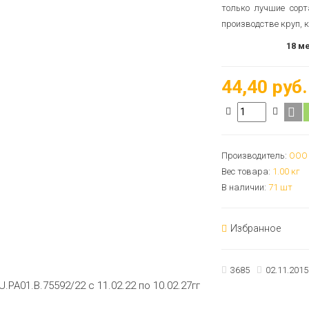
только лучшие сорт
производстве круп, 
18 м
Срок годности:
44,40 руб.
Производитель:
ООО 
Вес товара:
1.00
кг
В наличии:
71 шт
Избранное
3685
02.11.2015 
.РА01.В.75592/22 с 11.02.22 по 10.02.27гг