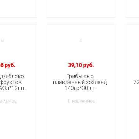
6 руб.
39,10 руб.
д/яблоко
Грибы сыр
фруктов.
плавленный хохланд
7
93л*12шт.
140гр*30шт
БРАННОЕ
ИЗБРАННОЕ