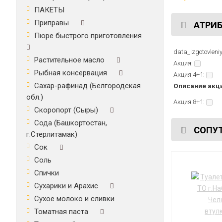
ПАКЕТЫ
Приправы
АТРИБ
Пюре быстрого приготовления
data_izgotovleni
Растительное масло
Акция:
Рыбная консервация
Акция 4+1:
Сахар-рафинад (Белгородская
Описание акц
обл.)
Акция 8+1:
Скоропорт (Сыры)
Сода (Башкортостан,
СОПУТ
г.Стерлитамак)
Сок
Соль
Спички
Сухарики и Арахис
Сухое молоко и сливки
Томатная паста