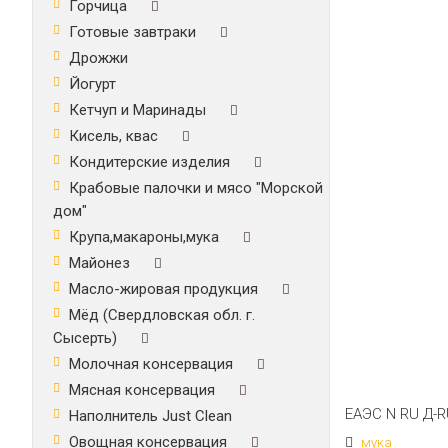
Горчица
Готовые завтраки
Дрожжи
Йогурт
Кетчуп и Маринады
Кисель, квас
Кондитерские изделия
Крабовые палочки и мясо "Морской
дом"
Крупа,макароны,мука
Майонез
Масло-жировая продукция
Мёд (Свердловская обл. г.
Сысерть)
Молочная консервация
Мясная консервация
ЕАЭС N RU Д-RU
Наполнитель Just Clean
Овощная консервация
мука