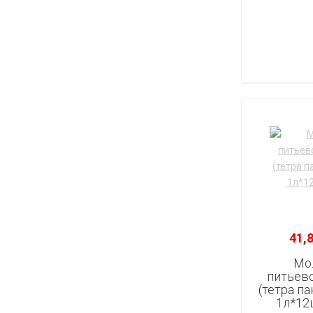
41,8
Мо
питьево
(тетра па
1л*12