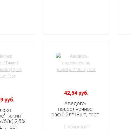
42,54 руб.
9 руб.
Аведовъ
подсолнечное
локо
раф.0,5л*18шт, гост
е"Тяжин"
к/б/к) 2,5%
шт, Гост
ИЗБРАННОЕ