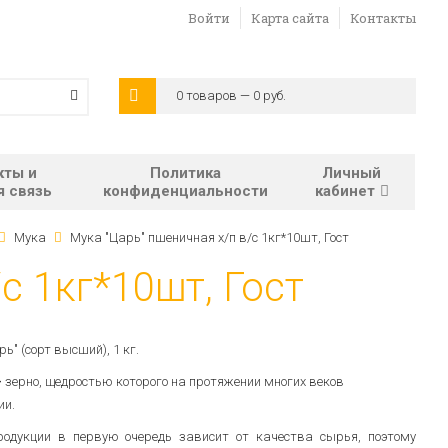
Войти
Карта сайта
Контакты
0 товаров — 0 руб.
кты и
Политика
Личный
я связь
конфиденциальности
кабинет
Мука
Мука "Царь" пшеничная х/п в/с 1кг*10шт, Гост
с 1кг*10шт, Гост
" (сорт высший), 1 кг.
-
зерно, щедростью которого на протяжении многих веков
ии.
родукции в первую очередь зависит от качества сырья, поэтому