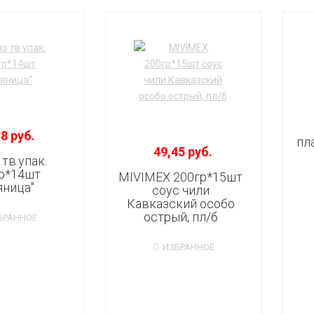
8 руб.
пл
49,45 руб.
тв.упак.
р*14шт
MIVIMEX 200гр*15шт
яница"
соус чили
Кавказский особо
острый, пл/б
БРАННОЕ
ИЗБРАННОЕ