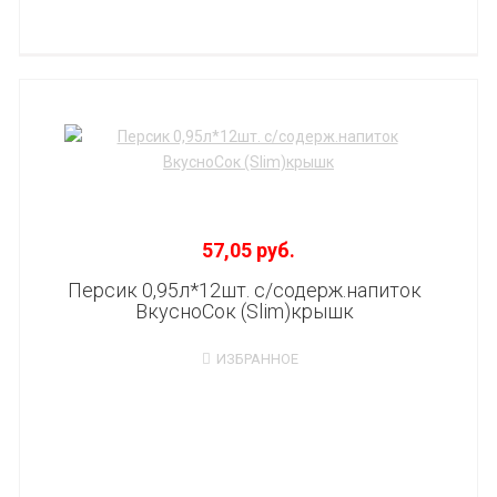
57,05 руб.
Персик 0,95л*12шт. с/содерж.напиток
ВкусноСок (Slim)крышк
ИЗБРАННОЕ