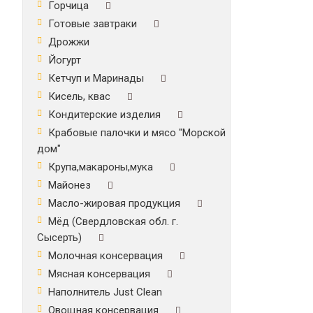
Горчица
Готовые завтраки
Дрожжи
Йогурт
Кетчуп и Маринады
Кисель, квас
Кондитерские изделия
Крабовые палочки и мясо "Морской
дом"
Крупа,макароны,мука
Майонез
Масло-жировая продукция
Мёд (Свердловская обл. г.
Сысерть)
Молочная консервация
Мясная консервация
Наполнитель Just Clean
Овощная консервация