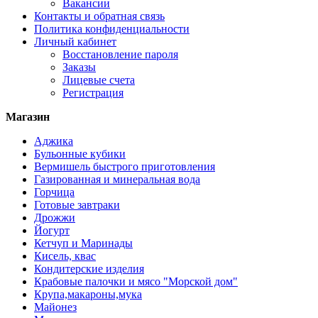
Вакансии
Контакты и обратная связь
Политика конфиденциальности
Личный кабинет
Восстановление пароля
Заказы
Лицевые счета
Регистрация
Магазин
Аджика
Бульонные кубики
Вермишель быстрого приготовления
Газированная и минеральная вода
Горчица
Готовые завтраки
Дрожжи
Йогурт
Кетчуп и Маринады
Кисель, квас
Кондитерские изделия
Крабовые палочки и мясо "Морской дом"
Крупа,макароны,мука
Майонез