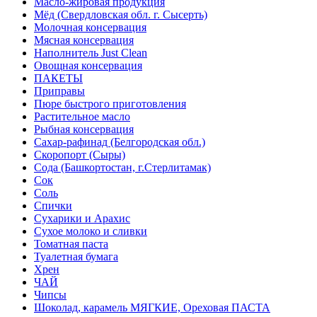
Масло-жировая продукция
Мёд (Свердловская обл. г. Сысерть)
Молочная консервация
Мясная консервация
Наполнитель Just Clean
Овощная консервация
ПАКЕТЫ
Приправы
Пюре быстрого приготовления
Растительное масло
Рыбная консервация
Сахар-рафинад (Белгородская обл.)
Скоропорт (Сыры)
Сода (Башкортостан, г.Стерлитамак)
Сок
Соль
Спички
Сухарики и Арахис
Сухое молоко и сливки
Томатная паста
Туалетная бумага
Хрен
ЧАЙ
Чипсы
Шоколад, карамель МЯГКИЕ, Ореховая ПАСТА