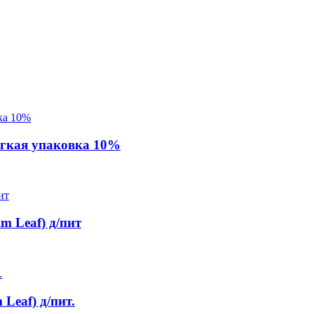
гкая упаковка 10%
m Leaf) д/пит
Leaf) д/пит.