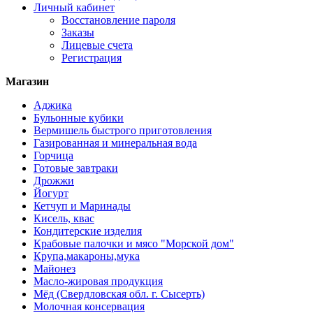
Личный кабинет
Восстановление пароля
Заказы
Лицевые счета
Регистрация
Магазин
Аджика
Бульонные кубики
Вермишель быстрого приготовления
Газированная и минеральная вода
Горчица
Готовые завтраки
Дрожжи
Йогурт
Кетчуп и Маринады
Кисель, квас
Кондитерские изделия
Крабовые палочки и мясо "Морской дом"
Крупа,макароны,мука
Майонез
Масло-жировая продукция
Мёд (Свердловская обл. г. Сысерть)
Молочная консервация