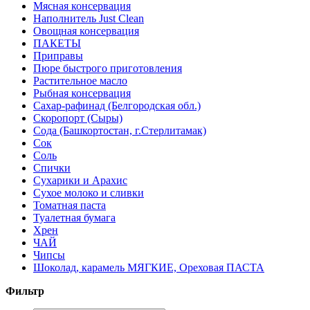
Мясная консервация
Наполнитель Just Clean
Овощная консервация
ПАКЕТЫ
Приправы
Пюре быстрого приготовления
Растительное масло
Рыбная консервация
Сахар-рафинад (Белгородская обл.)
Скоропорт (Сыры)
Сода (Башкортостан, г.Стерлитамак)
Сок
Соль
Спички
Сухарики и Арахис
Сухое молоко и сливки
Томатная паста
Туалетная бумага
Хрен
ЧАЙ
Чипсы
Шоколад, карамель МЯГКИЕ, Ореховая ПАСТА
Фильтр