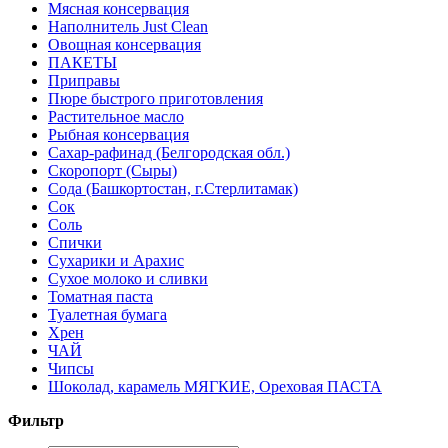
Мясная консервация
Наполнитель Just Clean
Овощная консервация
ПАКЕТЫ
Приправы
Пюре быстрого приготовления
Растительное масло
Рыбная консервация
Сахар-рафинад (Белгородская обл.)
Скоропорт (Сыры)
Сода (Башкортостан, г.Стерлитамак)
Сок
Соль
Спички
Сухарики и Арахис
Сухое молоко и сливки
Томатная паста
Туалетная бумага
Хрен
ЧАЙ
Чипсы
Шоколад, карамель МЯГКИЕ, Ореховая ПАСТА
Фильтр