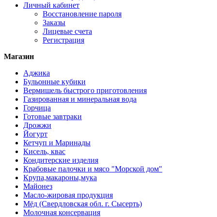
Личный кабинет
Восстановление пароля
Заказы
Лицевые счета
Регистрация
Магазин
Аджика
Бульонные кубики
Вермишель быстрого приготовления
Газированная и минеральная вода
Горчица
Готовые завтраки
Дрожжи
Йогурт
Кетчуп и Маринады
Кисель, квас
Кондитерские изделия
Крабовые палочки и мясо "Морской дом"
Крупа,макароны,мука
Майонез
Масло-жировая продукция
Мёд (Свердловская обл. г. Сысерть)
Молочная консервация